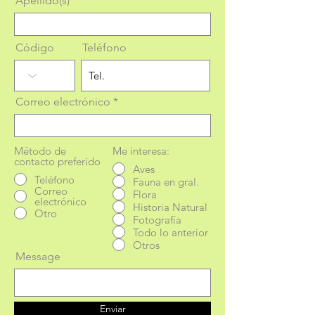
Apellido(s)
Código
Teléfono
Correo electrónico
Método de
Me interesa:
contacto preferido
Aves
Teléfono
Fauna en gral.
Correo
Flora
electrónico
Historia Natural
Otro
Fotografía
Todo lo anterior
Otros
Message
Enviar