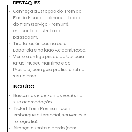
DESTAQUES
Conheça a Estação do Trem do
Fim do Mundo e a
lmoce a bordo
do trem (serviço Premium),
enquanto desfruta da
paissagem.
Tire fotos únicas na baia
Lapataia e no lago Acigami/Roca.
Visite a antiga prisão de Ushuaia
(atual Museu Marítimo e do
Presídio) com guia profissional no
seu idioma.
INCLUÍDO
Buscamos e deixamos vocês na
sua acomodação.
Ticket Trem Premium (com
embarque diferencial, souvenirs e
fotografia).
Almoço quente a bordo (com